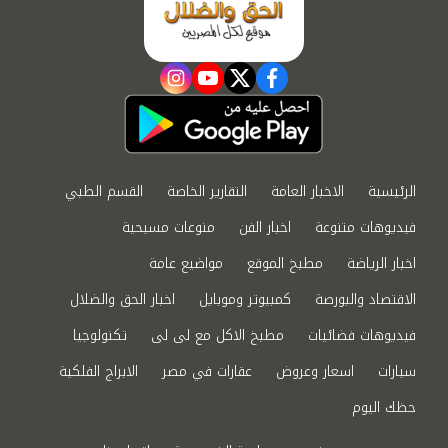
instagram
youtube
twitter
facebook
الرئيسية
الاخبار العامة
التقارير الخاصة
القسم الطبي
فيديوهات متنوعة
اخبار الفن
منوعات مسيحية
اخبار الرياضة
مطبخ الموقع
مواضيع عامة
الاقتصاد والبورصة
كمبيوتر وموبايل
اخبار الحق والضلال
فيديوهات فضائيات
مطبخ الاكل مع لى لى
تكنولوجيا
سيارات
اسعار وعروض
عقارات في مصر
الابراج الفلكية
حظك اليوم