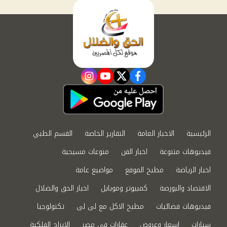
instagram
youtube
twitter
facebook
الرئيسية
الاخبار العامة
التقارير الخاصة
القسم الطبي
فيديوهات متنوعة
اخبار الفن
منوعات مسيحية
اخبار الرياضة
مطبخ الموقع
مواضيع عامة
الاقتصاد والبورصة
كمبيوتر وموبايل
اخبار الحق والضلال
فيديوهات فضائيات
مطبخ الاكل مع لى لى
تكنولوجيا
سيارات
اسعار وعروض
عقارات في مصر
الابراج الفلكية