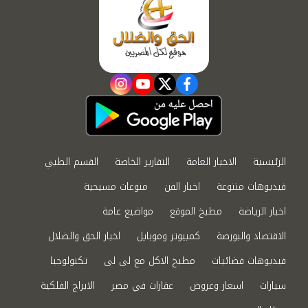
instagram
youtube
twitter
facebook
الرئيسية
الاخبار العامة
التقارير الخاصة
القسم الطبي
فيديوهات متنوعة
اخبار الفن
منوعات مسيحية
اخبار الرياضة
مطبخ الموقع
مواضيع عامة
الاقتصاد والبورصة
كمبيوتر وموبايل
اخبار الحق والضلال
فيديوهات فضائيات
مطبخ الاكل مع لى لى
تكنولوجيا
سيارات
اسعار وعروض
عقارات في مصر
الابراج الفلكية