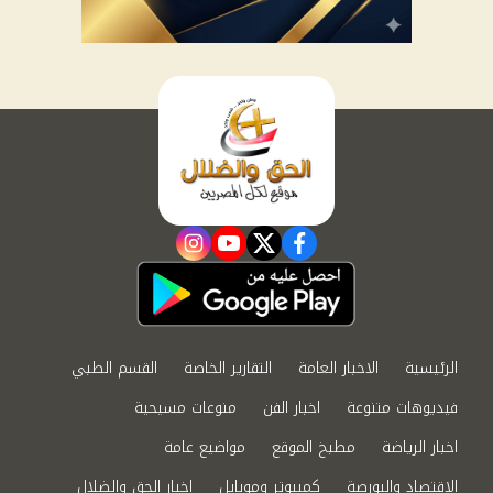
instagram
youtube
twitter
facebook
الرئيسية
الاخبار العامة
التقارير الخاصة
القسم الطبي
فيديوهات متنوعة
اخبار الفن
منوعات مسيحية
اخبار الرياضة
مطبخ الموقع
مواضيع عامة
الاقتصاد والبورصة
كمبيوتر وموبايل
اخبار الحق والضلال