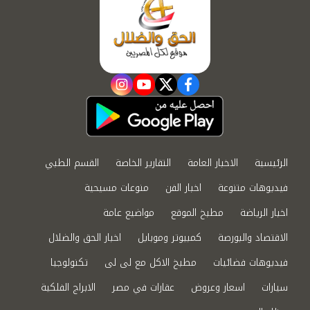
instagram
youtube
twitter
facebook
الرئيسية
الاخبار العامة
التقارير الخاصة
القسم الطبي
فيديوهات متنوعة
اخبار الفن
منوعات مسيحية
اخبار الرياضة
مطبخ الموقع
مواضيع عامة
الاقتصاد والبورصة
كمبيوتر وموبايل
اخبار الحق والضلال
فيديوهات فضائيات
مطبخ الاكل مع لى لى
تكنولوجيا
سيارات
اسعار وعروض
عقارات في مصر
الابراج الفلكية