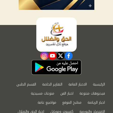
instagram
youtube
twitter
facebook
الرئيسية
الاخبار العامة
التقارير الخاصة
القسم الطبي
فيديوهات متنوعة
اخبار الفن
منوعات مسيحية
اخبار الرياضة
مطبخ الموقع
مواضيع عامة
الاقتصاد والبورصة
كمبيوتر وموبايل
اخبار الحق والضلال