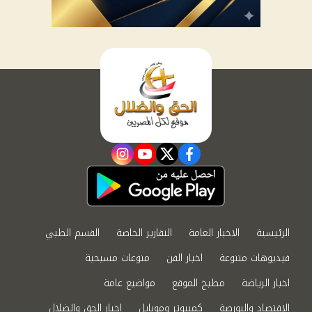
instagram
youtube
twitter
facebook
الرئيسية
الاخبار العامة
التقارير الخاصة
القسم الطبي
فيديوهات متنوعة
اخبار الفن
منوعات مسيحية
اخبار الرياضة
مطبخ الموقع
مواضيع عامة
الاقتصاد والبورصة
كمبيوتر وموبايل
اخبار الحق والضلال