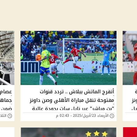
أتفرج الماتش ببلاش .. تردد قنوات
عصام 
نز
مفتوحة تنقل مباراة الأهلي وصن داونز
جماهي
يل
"بث مباشر" عبر نايل سات بجودة عالية
ضمن ت
الأربعاء 23/أبريل/2025 - 02:43 م
الثلاثاء 15/أكتوبر/
حمر
مفاجأة عن معلق المباراة هل سيكون
الشوالي؟