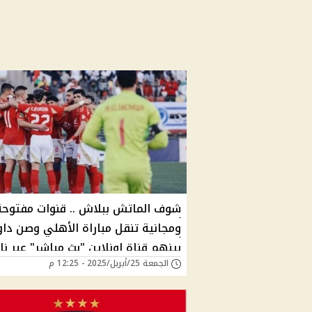
شوف الماتش ببلاش .. قنوات مفتوحة
ومجانية تنقل مباراة الأهلي وصن داو
بينهم قناة اونلاين "بث مباشر" عبر نا
الجمعة 25/أبريل/2025 - 12:25 م
سات والإنترنت مفاجأة في تشكيل الأ