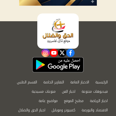
instagram
youtube
twitter
facebook
الرئيسية
الاخبار العامة
التقارير الخاصة
القسم الطبي
فيديوهات متنوعة
اخبار الفن
منوعات مسيحية
اخبار الرياضة
مطبخ الموقع
مواضيع عامة
الاقتصاد والبورصة
كمبيوتر وموبايل
اخبار الحق والضلال