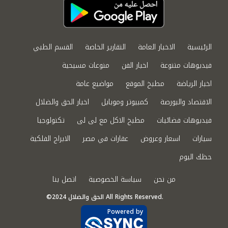
الرئيسية
الاخبار العامة
التقارير الخاصة
القسم الطبي
فيديوهات متنوعة
اخبار الفن
منوعات مسيحية
اخبار الرياضة
مطبخ الموقع
مواضيع عامة
الاقتصاد والبورصة
كمبيوتر وموبايل
اخبار الحق والضلال
فيديوهات فضائيات
مطبخ الاكل مع لى لى
تكنولوجيا
سيارات
اسعار وعروض
عقارات في مصر
الابراج الفلكية
حظك اليوم
من نحن
سياسة الخصوصية
اتصل بنا
©2024 الحق والضلال All Rights Reserved.
Powered by