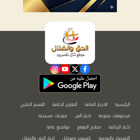
instagram
youtube
twitter
facebook
الرئيسية
الاخبار العامة
التقارير الخاصة
القسم الطبي
فيديوهات متنوعة
اخبار الفن
منوعات مسيحية
اخبار الرياضة
مطبخ الموقع
مواضيع عامة
الاقتصاد والبورصة
كمبيوتر وموبايل
اخبار الحق والضلال