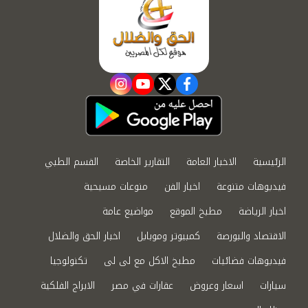
instagram
youtube
twitter
facebook
الرئيسية
الاخبار العامة
التقارير الخاصة
القسم الطبي
فيديوهات متنوعة
اخبار الفن
منوعات مسيحية
اخبار الرياضة
مطبخ الموقع
مواضيع عامة
الاقتصاد والبورصة
كمبيوتر وموبايل
اخبار الحق والضلال
فيديوهات فضائيات
مطبخ الاكل مع لى لى
تكنولوجيا
سيارات
اسعار وعروض
عقارات في مصر
الابراج الفلكية