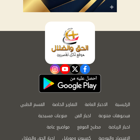
instagram
youtube
twitter
facebook
الرئيسية
الاخبار العامة
التقارير الخاصة
القسم الطبي
فيديوهات متنوعة
اخبار الفن
منوعات مسيحية
اخبار الرياضة
مطبخ الموقع
مواضيع عامة
الاقتصاد والبورصة
كمبيوتر وموبايل
اخبار الحق والضلال