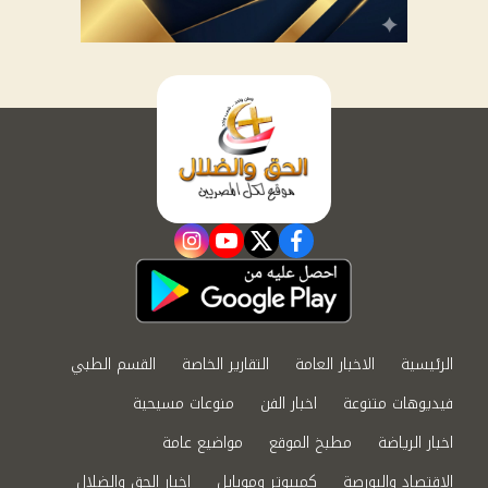
instagram
youtube
twitter
facebook
الرئيسية
الاخبار العامة
التقارير الخاصة
القسم الطبي
فيديوهات متنوعة
اخبار الفن
منوعات مسيحية
اخبار الرياضة
مطبخ الموقع
مواضيع عامة
الاقتصاد والبورصة
كمبيوتر وموبايل
اخبار الحق والضلال