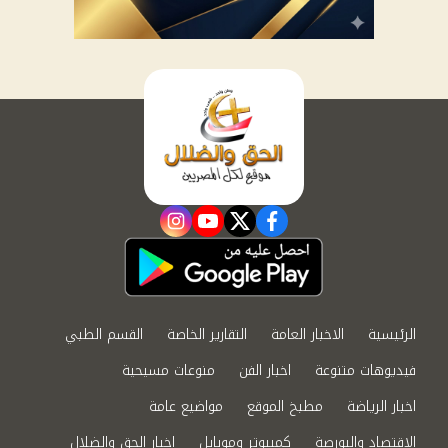
instagram
youtube
twitter
facebook
الرئيسية
الاخبار العامة
التقارير الخاصة
القسم الطبي
فيديوهات متنوعة
اخبار الفن
منوعات مسيحية
اخبار الرياضة
مطبخ الموقع
مواضيع عامة
الاقتصاد والبورصة
كمبيوتر وموبايل
اخبار الحق والضلال