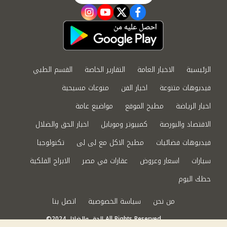
instagram
youtube
twitter
facebook
الرئيسية
الاخبار العامة
التقارير الخاصة
القسم الطبي
فيديوهات متنوعة
اخبار الفن
منوعات مسيحية
اخبار الرياضة
مطبخ الموقع
مواضيع عامة
الاقتصاد والبورصة
كمبيوتر وموبايل
اخبار الحق والضلال
فيديوهات فضائيات
مطبخ الاكل مع لى لى
تكنولوجيا
سيارات
اسعار وعروض
عقارات في مصر
الابراج الفلكية
حظك اليوم
من نحن
سياسة الخصوصية
اتصل بنا
©2024 الحق والضلال All Rights Reserved.