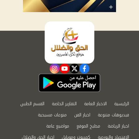
instagram
youtube
twitter
facebook
الرئيسية
الاخبار العامة
التقارير الخاصة
القسم الطبي
فيديوهات متنوعة
اخبار الفن
منوعات مسيحية
اخبار الرياضة
مطبخ الموقع
مواضيع عامة
الاقتصاد والبورصة
كمبيوتر وموبايل
اخبار الحق والضلال