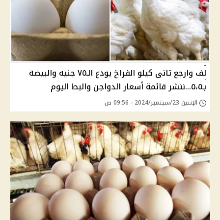
لف وارجع تانى كيلو الفراخ يودع الـ٧٥ جنيه والبيضة
بـ٥،٥...ننشر قائمة أسعار الدواجن والبط اليوم
الإثنين 23/سبتمبر/2024 - 09:56 ص