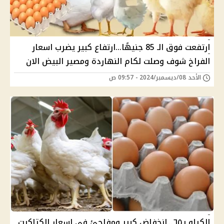
ارتفعت فوق الـ 85 جنيهًا...ارتفاع كبير يضرب اسعار
الفراخ شوف وصلت لكام النهاردة ومصير البيض الان
الأحد 08/ديسمبر/2024 - 09:57 ص
الكيلو بـ٦٥...انخفاض كبير ومفاجئ فى اسعار الكتاكيت