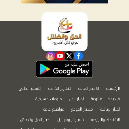
instagram
youtube
twitter
facebook
الرئيسية
الاخبار العامة
التقارير الخاصة
القسم الطبي
فيديوهات متنوعة
اخبار الفن
منوعات مسيحية
اخبار الرياضة
مطبخ الموقع
مواضيع عامة
الاقتصاد والبورصة
كمبيوتر وموبايل
اخبار الحق والضلال