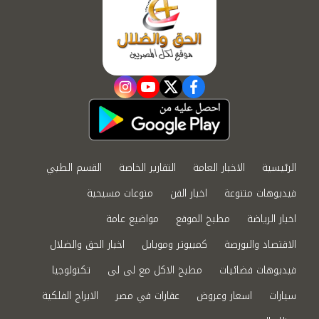
instagram
youtube
twitter
facebook
الرئيسية
الاخبار العامة
التقارير الخاصة
القسم الطبي
فيديوهات متنوعة
اخبار الفن
منوعات مسيحية
اخبار الرياضة
مطبخ الموقع
مواضيع عامة
الاقتصاد والبورصة
كمبيوتر وموبايل
اخبار الحق والضلال
فيديوهات فضائيات
مطبخ الاكل مع لى لى
تكنولوجيا
سيارات
اسعار وعروض
عقارات في مصر
الابراج الفلكية