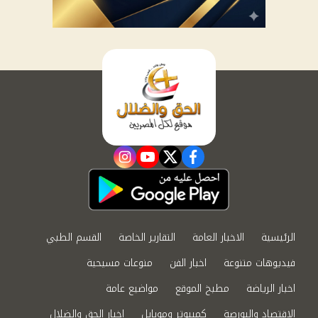
instagram
youtube
twitter
facebook
الرئيسية
الاخبار العامة
التقارير الخاصة
القسم الطبي
فيديوهات متنوعة
اخبار الفن
منوعات مسيحية
اخبار الرياضة
مطبخ الموقع
مواضيع عامة
الاقتصاد والبورصة
كمبيوتر وموبايل
اخبار الحق والضلال