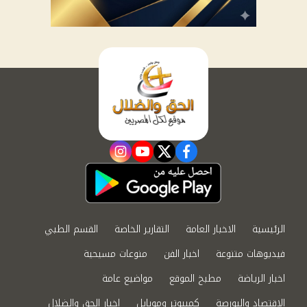
instagram
youtube
twitter
facebook
الرئيسية
الاخبار العامة
التقارير الخاصة
القسم الطبي
فيديوهات متنوعة
اخبار الفن
منوعات مسيحية
اخبار الرياضة
مطبخ الموقع
مواضيع عامة
الاقتصاد والبورصة
كمبيوتر وموبايل
اخبار الحق والضلال