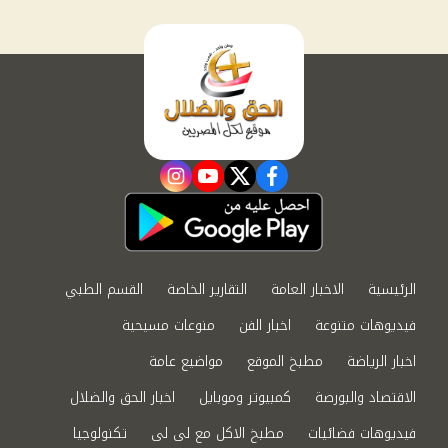
instagram
youtube
twitter
facebook
الرئيسية
الاخبار العامة
التقارير الخاصة
القسم الطبي
فيديوهات متنوعة
اخبار الفن
منوعات مسيحية
اخبار الرياضة
مطبخ الموقع
مواضيع عامة
الاقتصاد والبورصة
كمبيوتر وموبايل
اخبار الحق والضلال
فيديوهات فضائيات
مطبخ الاكل مع لى لى
تكنولوجيا