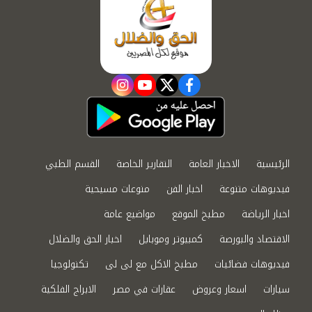
instagram
youtube
twitter
facebook
الرئيسية
الاخبار العامة
التقارير الخاصة
القسم الطبي
فيديوهات متنوعة
اخبار الفن
منوعات مسيحية
اخبار الرياضة
مطبخ الموقع
مواضيع عامة
الاقتصاد والبورصة
كمبيوتر وموبايل
اخبار الحق والضلال
فيديوهات فضائيات
مطبخ الاكل مع لى لى
تكنولوجيا
سيارات
اسعار وعروض
عقارات في مصر
الابراج الفلكية