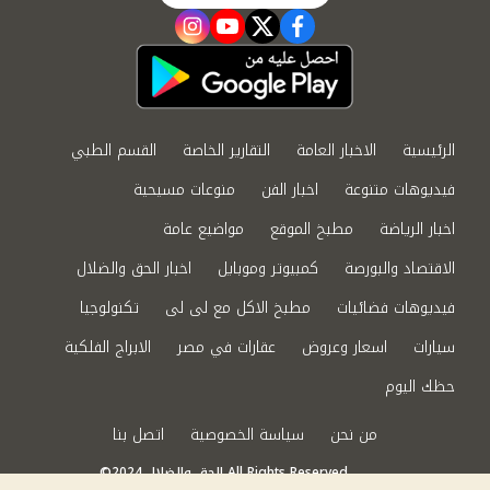
instagram
youtube
twitter
facebook
الرئيسية
الاخبار العامة
التقارير الخاصة
القسم الطبي
فيديوهات متنوعة
اخبار الفن
منوعات مسيحية
اخبار الرياضة
مطبخ الموقع
مواضيع عامة
الاقتصاد والبورصة
كمبيوتر وموبايل
اخبار الحق والضلال
فيديوهات فضائيات
مطبخ الاكل مع لى لى
تكنولوجيا
سيارات
اسعار وعروض
عقارات في مصر
الابراج الفلكية
حظك اليوم
من نحن
سياسة الخصوصية
اتصل بنا
©2024 الحق والضلال All Rights Reserved.