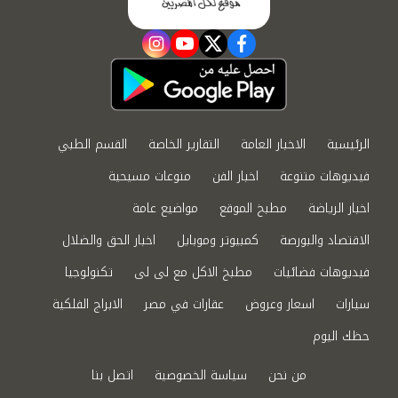
instagram
youtube
twitter
facebook
الرئيسية
الاخبار العامة
التقارير الخاصة
القسم الطبي
فيديوهات متنوعة
اخبار الفن
منوعات مسيحية
اخبار الرياضة
مطبخ الموقع
مواضيع عامة
الاقتصاد والبورصة
كمبيوتر وموبايل
اخبار الحق والضلال
فيديوهات فضائيات
مطبخ الاكل مع لى لى
تكنولوجيا
سيارات
اسعار وعروض
عقارات في مصر
الابراج الفلكية
حظك اليوم
من نحن
سياسة الخصوصية
اتصل بنا