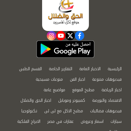
instagram
youtube
twitter
facebook
الرئيسية
الاخبار العامة
التقارير الخاصة
القسم الطبي
فيديوهات متنوعة
اخبار الفن
منوعات مسيحية
اخبار الرياضة
مطبخ الموقع
مواضيع عامة
الاقتصاد والبورصة
كمبيوتر وموبايل
اخبار الحق والضلال
فيديوهات فضائيات
مطبخ الاكل مع لى لى
تكنولوجيا
سيارات
اسعار وعروض
عقارات في مصر
الابراج الفلكية