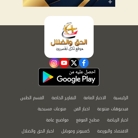
instagram
youtube
twitter
facebook
الرئيسية
الاخبار العامة
التقارير الخاصة
القسم الطبي
فيديوهات متنوعة
اخبار الفن
منوعات مسيحية
اخبار الرياضة
مطبخ الموقع
مواضيع عامة
الاقتصاد والبورصة
كمبيوتر وموبايل
اخبار الحق والضلال