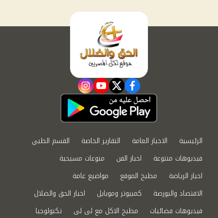
instagram
youtube
twitter
facebook
الرئيسية
الاخبار العامة
التقارير الخاصة
القسم الطبي
فيديوهات متنوعة
اخبار الفن
منوعات مسيحية
اخبار الرياضة
مطبخ الموقع
مواضيع عامة
الاقتصاد والبورصة
كمبيوتر وموبايل
اخبار الحق والضلال
فيديوهات فضائيات
مطبخ الاكل مع لى لى
تكنولوجيا