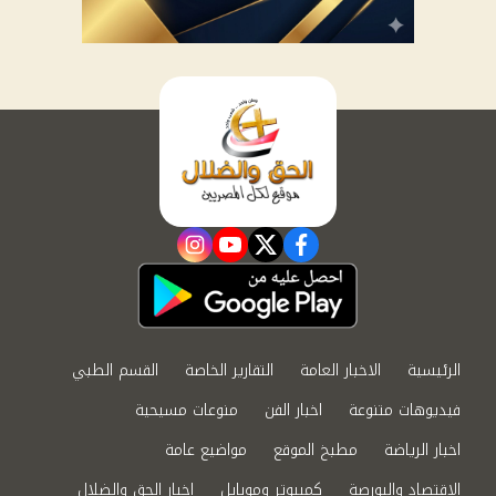
instagram
youtube
twitter
facebook
الرئيسية
الاخبار العامة
التقارير الخاصة
القسم الطبي
فيديوهات متنوعة
اخبار الفن
منوعات مسيحية
اخبار الرياضة
مطبخ الموقع
مواضيع عامة
الاقتصاد والبورصة
كمبيوتر وموبايل
اخبار الحق والضلال