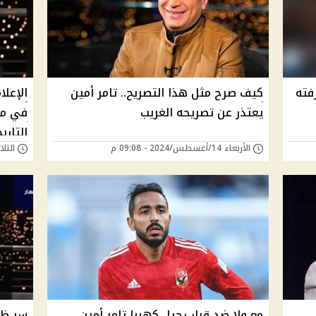
فته
كيف صرح مثل هذا التصريح.. تامر أمين
الإعلا
يعتذر عن تصريحه الغريب
في منا
التاري
الأربعاء 14/أغسطس/2024 - 09:08 م
الثلاثاء 13/أغسطس/4
مع ولا ضد قرار رحيل كهربا تامر أمين
سر ظه