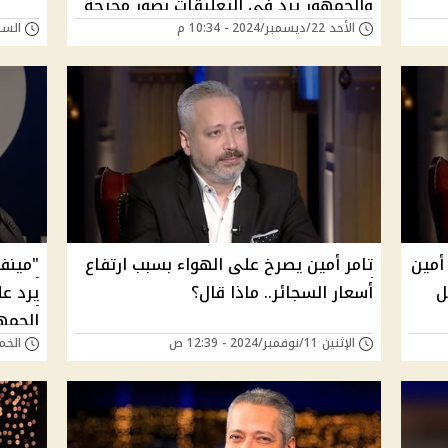
والجمهور يرد في التعليقات بصور محرجة
الأحد 22/ديسمبر/2024 - 10:34 م
السبت 30/نوفمبر/24
أمين
تامر أمين يصرخ على الهواء بسبب ارتفاع
"مينف
ل
أسعار السجائر.. ماذا قال؟
يرد ع
الجمه
الإثنين 11/نوفمبر/2024 - 12:39 ص
الخميس 31/أكتوب
الأفلا