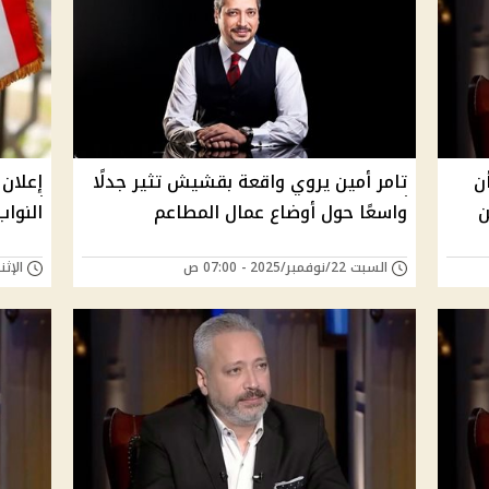
ن
تامر أمين يروي واقعة بقشيش تثير جدلًا
إعلان 
ن
واسعًا حول أوضاع عمال المطاعم
النواب
السبت 22/نوفمبر/2025 - 07:00 ص
الإثنين 17/نوفمبر/25