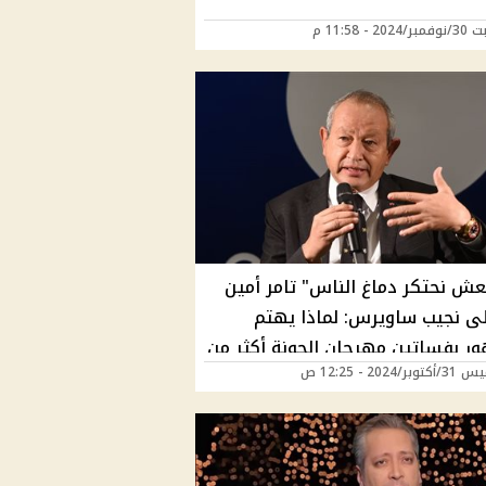
20 - 11:58 م
عش نحتكر دماغ الناس" تامر أمين
لى نجيب ساويرس: لماذا يهتم
ور بفساتين مهرجان الجونة أكثر من
ر/2024 - 12:25 ص
م؟