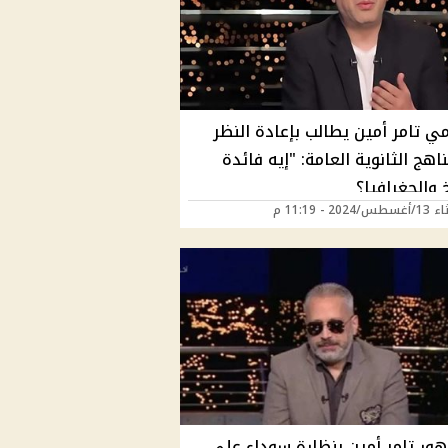
مي تامر أمين يطالب بإعادة النظر
هج الثانوية العامة: "إيه فائدة
خ والجغرافيا؟
202 - 11:19 م
ور تامر أمين بنظارة سوداء على