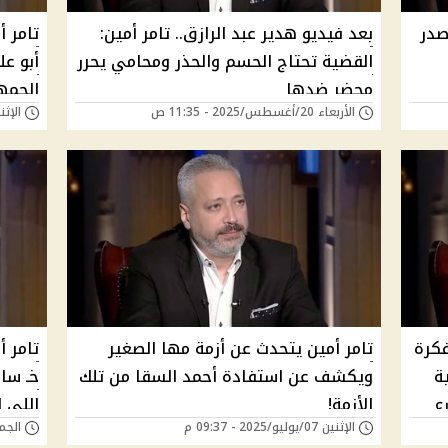
صدر
بعد فيديو هدير عبد الرازق.. تامر أمين:
تامر 
القضية تحتاج الحسم والحذر ومحامي يحرر
أبو ع
محضر ضدها
الجمه
الأربعاء 20/أغسطس/2025 - 11:35 ص
الإثنين 21/يوليو/25
فكرة
تامر أمين يتحدث عن أزمة مها الصغير
تامر أ
ة
ويكشف عن استفادة أحمد السقا من تلك
خـ سار
ع
الأزمة!
اللي ا
الإثنين 07/يوليو/2025 - 09:37 م
الجمعة 20/يونيو/5