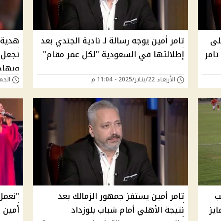
لى
تامر أمين يوجه رسالة لـ نادية الجندي بعد
هدية م
تامر
إطلالتها في السعودية "لكل عمر مقام"
تجعل 
ويهاجم
الأربعاء 22/يناير/2025 - 11:04 م
الجمعة 17/يناير/5
ب
تامر أمين يستفز جمهور الزمالك بعد
"نعمل 
ايز
نتيجة الأهلي أمام شباب بلوزداد
أمين 