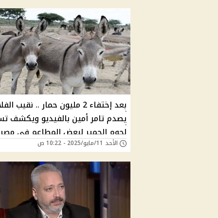
بعد إختفاء 2 مليون حمار .. نقيب ال
يصدم تامر أمين بالفيديو ويكشف ت
لحوم الحمير لبعض المطاعم في مصر
الأحد 11/مايو/2025 - 10:22 ص
"تحذيرات من كـ،ـارثة صحية محتملة"