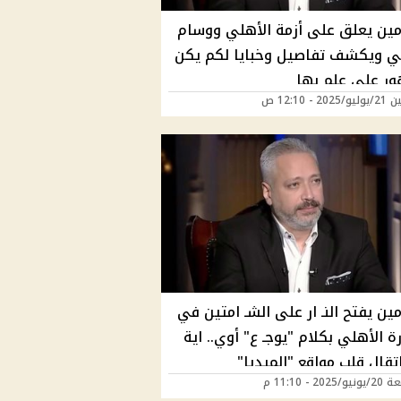
أمين يعلق على أزمة الأهلي ووسام
لي ويكشف تفاصيل وخبايا لكم يكن
ور على علم بها
20 - 12:10 ص
مين يفتح النـ ار على الشـ امتين في
ة الأهلي بكلام "يوجـ ع" أوي.. اية
تقال قلب مواقع "الميديا"
202 - 11:10 م