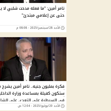
تامر أمين: "ما فعله مدحت شلبي لا ي
حتى عن إعلامي مبتدئ"
الأحد 28/سبتمبر/2025 - 08:08 م
فكرة بمليون جنيه.. تامر أمين يشرح 
ستكون كفيلة بمساعدة وزارة الداخلي
في السيطرة على التعدي على الشار
الأحد 20/يوليو/2025 - 12:04 ص
المصري.. اعرف التفاصيل