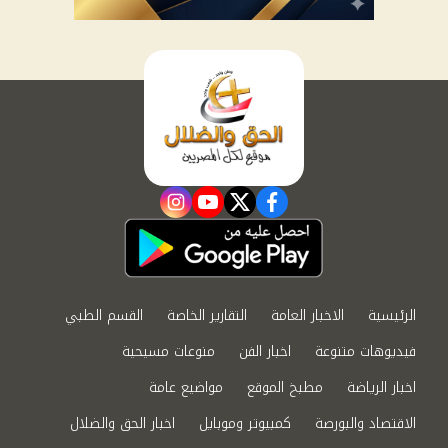
instagram
youtube
twitter
facebook
الرئيسية
الاخبار العامة
التقارير الخاصة
القسم الطبي
فيديوهات متنوعة
اخبار الفن
منوعات مسيحية
اخبار الرياضة
مطبخ الموقع
مواضيع عامة
الاقتصاد والبورصة
كمبيوتر وموبايل
اخبار الحق والضلال