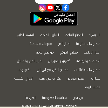
instagram
youtube
twitter
facebook
الرئيسية
الاخبار العامة
التقارير الخاصة
القسم الطبي
فيديوهات متنوعة
اخبار الفن
منوعات مسيحية
اخبار الرياضة
مطبخ الموقع
مواضيع عامة
الاقتصاد والبورصة
كمبيوتر وموبايل
اخبار الحق والضلال
فيديوهات فضائيات
مطبخ الاكل مع لى لى
تكنولوجيا
سيارات
اسعار وعروض
عقارات في مصر
الابراج الفلكية
حظك اليوم
من نحن
سياسة الخصوصية
اتصل بنا
©2024 الحق والضلال All Rights Reserved.