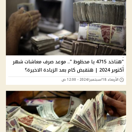
"هتاخد 4715 يا محظوظ ".. موعد صرف معاشات شهر
أكتوبر 2024 | هتقبض كام بعد الزيادة الاخيرة؟
الأربعاء 18/سبتمبر/2024 - 12:00 ص