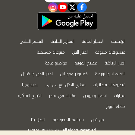
instagram
youtube
twitter
facebook
الرئيسية
الاخبار العامة
التقارير الخاصة
القسم الطبي
فيديوهات متنوعة
اخبار الفن
منوعات مسيحية
اخبار الرياضة
مطبخ الموقع
مواضيع عامة
الاقتصاد والبورصة
كمبيوتر وموبايل
اخبار الحق والضلال
فيديوهات فضائيات
مطبخ الاكل مع لى لى
تكنولوجيا
سيارات
اسعار وعروض
عقارات في مصر
الابراج الفلكية
حظك اليوم
من نحن
سياسة الخصوصية
اتصل بنا
©2024 الحق والضلال All Rights Reserved.