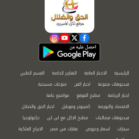
instagram
youtube
twitter
facebook
الرئيسية
الاخبار العامة
التقارير الخاصة
القسم الطبي
فيديوهات متنوعة
اخبار الفن
منوعات مسيحية
اخبار الرياضة
مطبخ الموقع
مواضيع عامة
الاقتصاد والبورصة
كمبيوتر وموبايل
اخبار الحق والضلال
فيديوهات فضائيات
مطبخ الاكل مع لى لى
تكنولوجيا
سيارات
اسعار وعروض
عقارات في مصر
الابراج الفلكية