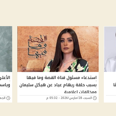
استدعاء مسئول قناة القصة وما فيها
الأعلى
ا 15 يومًا
بسبب حلقة ريهام عياد عن هيكل سليمان
وياسم
ومخالفات إعلامية
السبت 28/مارس/2026 - 05:32 م
الجمعة 21/نوفمبر/5