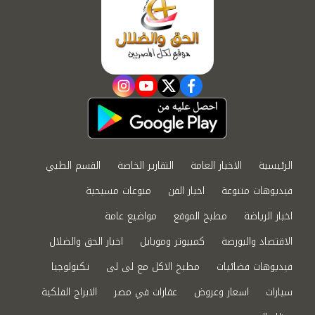
instagram
youtube
twitter
facebook
الرئيسية
الاخبار العامة
التقارير الخاصة
القسم الطبي
فيديوهات متنوعة
اخبار الفن
منوعات مسيحية
اخبار الرياضة
مطبخ الموقع
مواضيع عامة
الاقتصاد والبورصة
كمبيوتر وموبايل
اخبار الحق والضلال
فيديوهات فضائيات
مطبخ الاكل مع لى لى
تكنولوجيا
سيارات
اسعار وعروض
عقارات في مصر
الابراج الفلكية