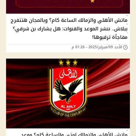
ماتش الأهلي والزمالك الساعة كام؟ وبالمجان هتتفرج
ببلاش.. ننشر الموعد والقنوات: هل يشارك بن شرقي؟
مفاجأة ترقبوها!
الأحد 09/فبراير/2025 - 01:26 م
ماتش الأهلي والزمالك امتى والساعة كام؟ موعد