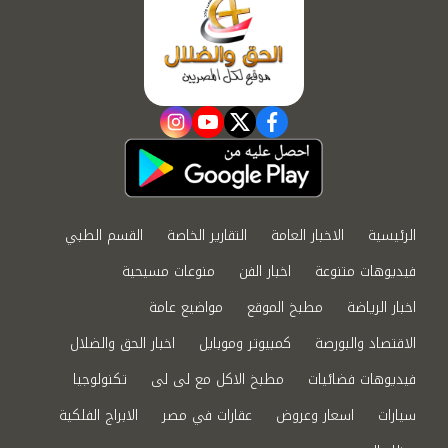
instagram
youtube
twitter
facebook
الرئيسية
الاخبار العامة
التقارير الخاصة
القسم الطبي
فيديوهات متنوعة
اخبار الفن
منوعات مسيحية
اخبار الرياضة
مطبخ الموقع
مواضيع عامة
الاقتصاد والبورصة
كمبيوتر وموبايل
اخبار الحق والضلال
فيديوهات فضائيات
مطبخ الاكل مع لى لى
تكنولوجيا
سيارات
اسعار وعروض
عقارات في مصر
الابراج الفلكية