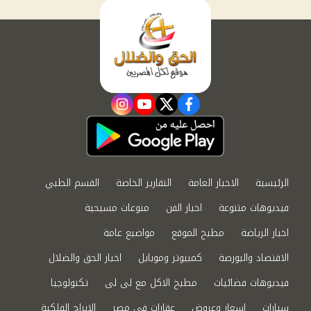
instagram
youtube
twitter
facebook
الرئيسية
الاخبار العامة
التقارير الخاصة
القسم الطبي
فيديوهات متنوعة
اخبار الفن
منوعات مسيحية
اخبار الرياضة
مطبخ الموقع
مواضيع عامة
الاقتصاد والبورصة
كمبيوتر وموبايل
اخبار الحق والضلال
فيديوهات فضائيات
مطبخ الاكل مع لى لى
تكنولوجيا
سيارات
اسعار وعروض
عقارات في مصر
الابراج الفلكية