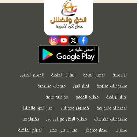
instagram
youtube
twitter
facebook
الرئيسية
الاخبار العامة
التقارير الخاصة
القسم الطبي
فيديوهات متنوعة
اخبار الفن
منوعات مسيحية
اخبار الرياضة
مطبخ الموقع
مواضيع عامة
الاقتصاد والبورصة
كمبيوتر وموبايل
اخبار الحق والضلال
فيديوهات فضائيات
مطبخ الاكل مع لى لى
تكنولوجيا
سيارات
اسعار وعروض
عقارات في مصر
الابراج الفلكية