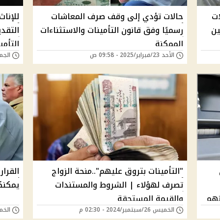
ات
حالات تؤدي إلى وقف صرف المعاشات
للإنا
ين
رسميًا وفق قانون التأمينات والاستثناءات
التقد
الممكنة
التأمي
الأحد 23/فبراير/2025 - 09:58 ص
الجمعة 07/فبراير/5
"التأمينات بتروق عليهم"..منحة الزواج
القرار
تصرف لهؤلاء | الشروط والمستندات
يمكنك
نهم
والقيمة المستحقة
الخميس 26/سبتمبر/2024 - 02:30 م
الخميس 12/سبتمب