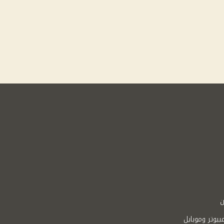
ن
بيوتر وموبايل