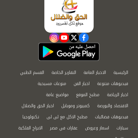
instagram
youtube
twitter
facebook
الرئيسية
الاخبار العامة
التقارير الخاصة
القسم الطبي
فيديوهات متنوعة
اخبار الفن
منوعات مسيحية
اخبار الرياضة
مطبخ الموقع
مواضيع عامة
الاقتصاد والبورصة
كمبيوتر وموبايل
اخبار الحق والضلال
فيديوهات فضائيات
مطبخ الاكل مع لى لى
تكنولوجيا
سيارات
اسعار وعروض
عقارات في مصر
الابراج الفلكية