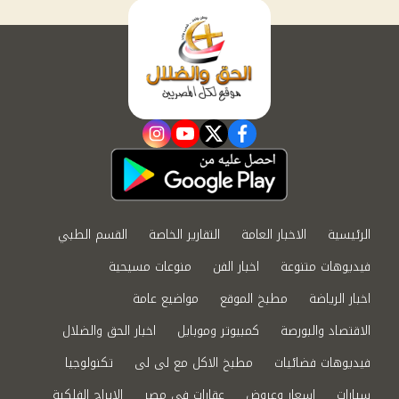
instagram
youtube
twitter
facebook
الرئيسية
الاخبار العامة
التقارير الخاصة
القسم الطبي
فيديوهات متنوعة
اخبار الفن
منوعات مسيحية
اخبار الرياضة
مطبخ الموقع
مواضيع عامة
الاقتصاد والبورصة
كمبيوتر وموبايل
اخبار الحق والضلال
فيديوهات فضائيات
مطبخ الاكل مع لى لى
تكنولوجيا
سيارات
اسعار وعروض
عقارات في مصر
الابراج الفلكية