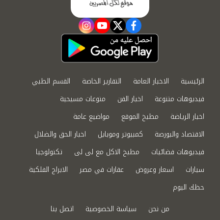
instagram
youtube
twitter
facebook
الرئيسية
الاخبار العامة
التقارير الخاصة
القسم الطبي
فيديوهات متنوعة
اخبار الفن
منوعات مسيحية
اخبار الرياضة
مطبخ الموقع
مواضيع عامة
الاقتصاد والبورصة
كمبيوتر وموبايل
اخبار الحق والضلال
فيديوهات فضائيات
مطبخ الاكل مع لى لى
تكنولوجيا
سيارات
اسعار وعروض
عقارات في مصر
الابراج الفلكية
حظك اليوم
من نحن
سياسة الخصوصية
اتصل بنا