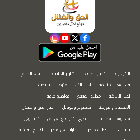
instagram
youtube
twitter
facebook
الرئيسية
الاخبار العامة
التقارير الخاصة
القسم الطبي
فيديوهات متنوعة
اخبار الفن
منوعات مسيحية
اخبار الرياضة
مطبخ الموقع
مواضيع عامة
الاقتصاد والبورصة
كمبيوتر وموبايل
اخبار الحق والضلال
فيديوهات فضائيات
مطبخ الاكل مع لى لى
تكنولوجيا
سيارات
اسعار وعروض
عقارات في مصر
الابراج الفلكية