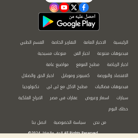
instagram
youtube
twitter
facebook
الرئيسية
الاخبار العامة
التقارير الخاصة
القسم الطبي
فيديوهات متنوعة
اخبار الفن
منوعات مسيحية
اخبار الرياضة
مطبخ الموقع
مواضيع عامة
الاقتصاد والبورصة
كمبيوتر وموبايل
اخبار الحق والضلال
فيديوهات فضائيات
مطبخ الاكل مع لى لى
تكنولوجيا
سيارات
اسعار وعروض
عقارات في مصر
الابراج الفلكية
حظك اليوم
من نحن
سياسة الخصوصية
اتصل بنا
©2024 الحق والضلال All Rights Reserved.