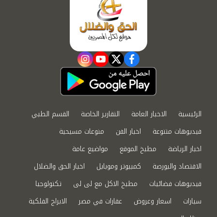
instagram
youtube
twitter
facebook
الرئيسية
الاخبار العامة
التقارير الخاصة
القسم الطبي
فيديوهات متنوعة
اخبار الفن
منوعات مسيحية
اخبار الرياضة
مطبخ الموقع
مواضيع عامة
الاقتصاد والبورصة
كمبيوتر وموبايل
اخبار الحق والضلال
فيديوهات فضائيات
مطبخ الاكل مع لى لى
تكنولوجيا
سيارات
اسعار وعروض
عقارات في مصر
الابراج الفلكية