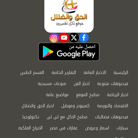
instagram
youtube
twitter
facebook
الرئيسية
الاخبار العامة
التقارير الخاصة
القسم الطبي
فيديوهات متنوعة
اخبار الفن
منوعات مسيحية
اخبار الرياضة
مطبخ الموقع
مواضيع عامة
الاقتصاد والبورصة
كمبيوتر وموبايل
اخبار الحق والضلال
فيديوهات فضائيات
مطبخ الاكل مع لى لى
تكنولوجيا
سيارات
اسعار وعروض
عقارات في مصر
الابراج الفلكية