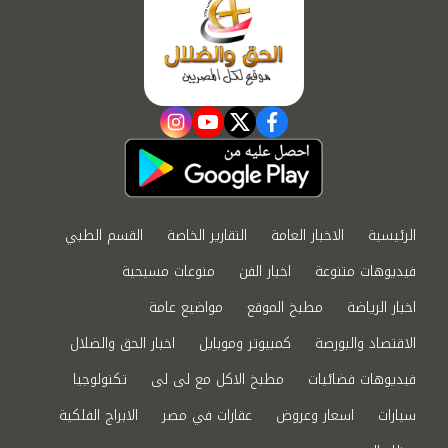
instagram
youtube
twitter
facebook
الرئيسية
الاخبار العامة
التقارير الخاصة
القسم الطبي
فيديوهات متنوعة
اخبار الفن
منوعات مسيحية
اخبار الرياضة
مطبخ الموقع
مواضيع عامة
الاقتصاد والبورصة
كمبيوتر وموبايل
اخبار الحق والضلال
فيديوهات فضائيات
مطبخ الاكل مع لى لى
تكنولوجيا
سيارات
اسعار وعروض
عقارات في مصر
الابراج الفلكية