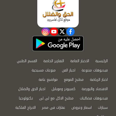
instagram
youtube
twitter
facebook
الرئيسية
الاخبار العامة
التقارير الخاصة
القسم الطبي
فيديوهات متنوعة
اخبار الفن
منوعات مسيحية
اخبار الرياضة
مطبخ الموقع
مواضيع عامة
الاقتصاد والبورصة
كمبيوتر وموبايل
اخبار الحق والضلال
فيديوهات فضائيات
مطبخ الاكل مع لى لى
تكنولوجيا
سيارات
اسعار وعروض
عقارات في مصر
الابراج الفلكية